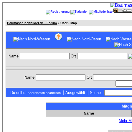
Baumaschinenbilder.de - Forum
» User - Map
Name
Ort
Name
Ort
|
|
Du selbst
Ausgewählt
Suche
Koordinaten bearbeiten
Mitgl
Name
Mehr Mi