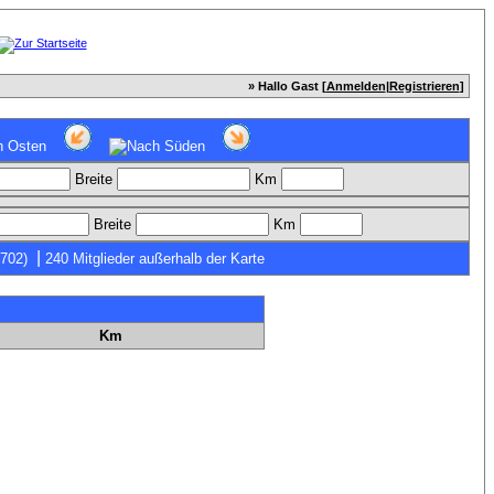
» Hallo Gast [
Anmelden
|
Registrieren
]
Breite
Km
Breite
Km
|
7702)
240 Mitglieder außerhalb der Karte
Km