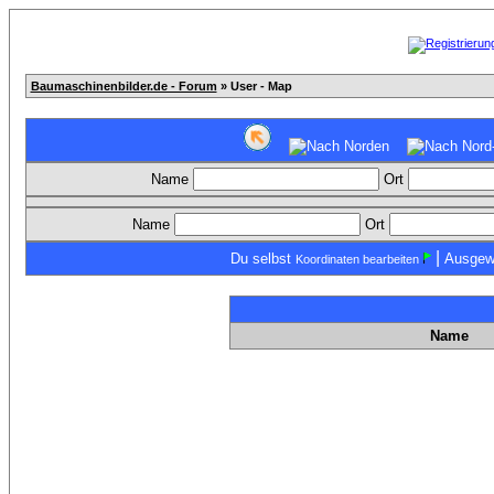
Baumaschinenbilder.de - Forum
» User - Map
Name
Ort
Name
Ort
|
Du selbst
Ausgew
Koordinaten bearbeiten
Name