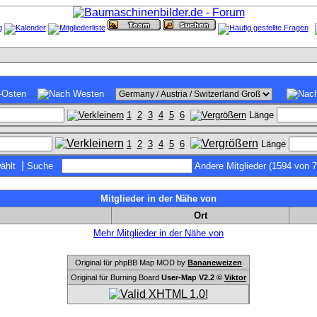
1
2
3
4
5
6
Länge
1
2
3
4
5
6
Länge
|
ählt
Suche
Andere Mitglieder (1594 von 
Mitglieder in der Nähe von
Ort
Mehr Mitglieder in der Nähe von
Original für phpBB Map MOD by
Bananeweizen
Original für Burning Board
User-Map V2.2 ©
Viktor