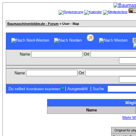
Baumaschinenbilder.de - Forum
» User - Map
Name
Ort
Name
Ort
|
|
Du selbst
Ausgewählt
Suche
Koordinaten bearbeiten
Mitgl
Name
Mehr Mi
Original für