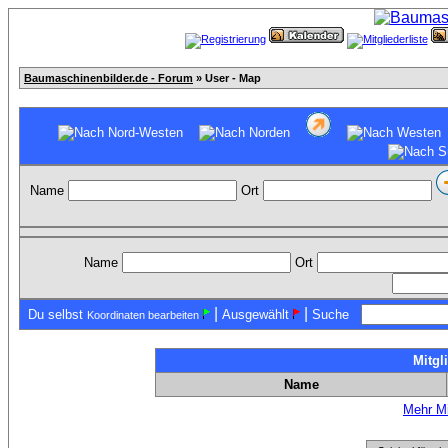
Baumaschinenbilder.de - Forum
» User - Map
Name
Ort
Name
Ort
|
|
Du selbst
Ausgewählt
Suche
Koordinaten bearbeiten
Mitgl
Name
Mehr Mi