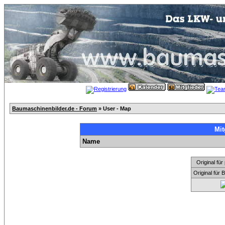
Baumaschinenbilder.de - Forum
» User - Map
Mit
Name
Original f
Original für