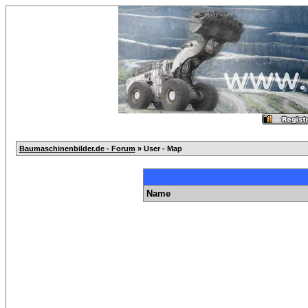
Baumaschinenbilder.de - Forum
» User - Map
Name