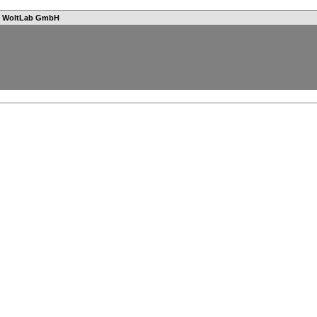
n
WoltLab GmbH