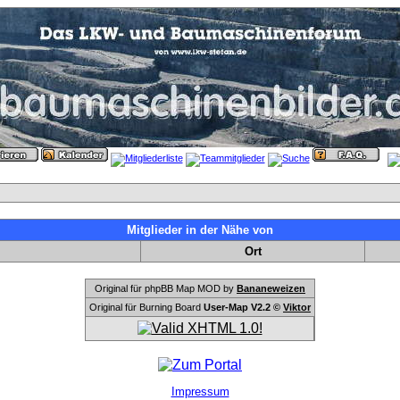
Mitglieder in der Nähe von
Ort
Original für phpBB Map MOD by
Bananeweizen
Original für Burning Board
User-Map V2.2 ©
Viktor
Impressum