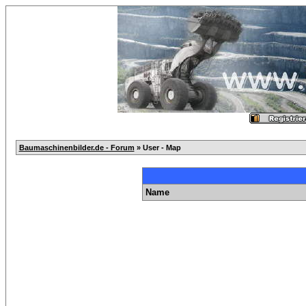
Baumaschinenbilder.de - Forum
» User - Map
Name