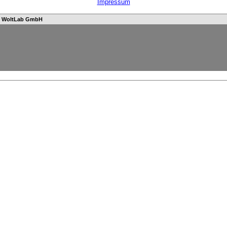
Impressum
n
WoltLab GmbH