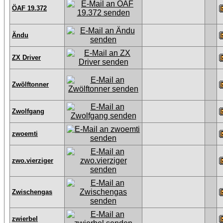
ÖAF 19.372
Ändu
ZX Driver
Zwölftonner
Zwolfgang
zwoemti
zwo.vierziger
Zwischengas
zwierbel