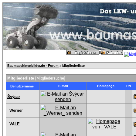
Baumaschinenbilder.de - Forum
» Mitgliederliste
Mitgliederliste
[
Mitgliedersuche
]
E-Mail
Homepage
PN
Benutzername
Švýcar
_Werner_
_VALE_