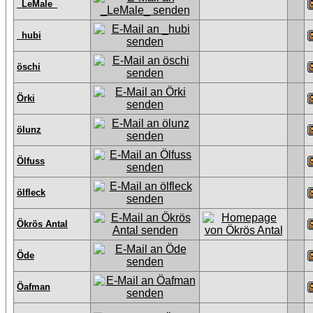
_LeMale_
_hubi
öschi
Örki
ölunz
Ölfuss
ölfleck
Ökrös Antal
Öde
Öafman