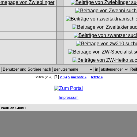
Benutzer und Sortiere nach
in
Rei
[1]
Seiten (257):
2
3
4
5
nächste »
...
letzte »
Impressum
n
WoltLab GmbH