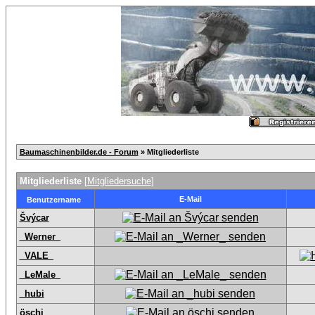
Baumaschinenbilder.de - Forum
» Mitgliederliste
Mitgliederliste
[
Mitgliedersuche
]
E-Mail
Benutzername
Švýcar
_Werner_
_VALE_
_LeMale_
_hubi
öschi