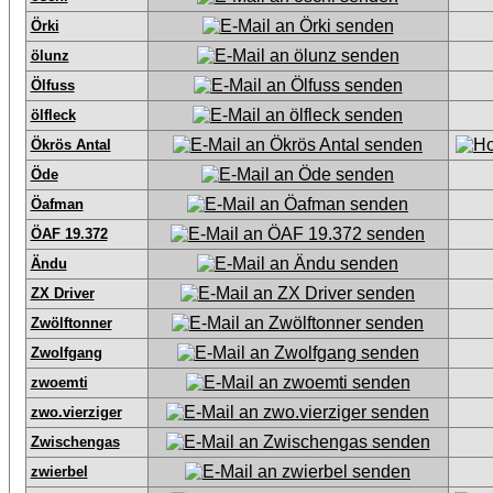
Örki
ölunz
Ölfuss
ölfleck
Ökrös Antal
Öde
Öafman
ÖAF 19.372
Ändu
ZX Driver
Zwölftonner
Zwolfgang
zwoemti
zwo.vierziger
Zwischengas
zwierbel