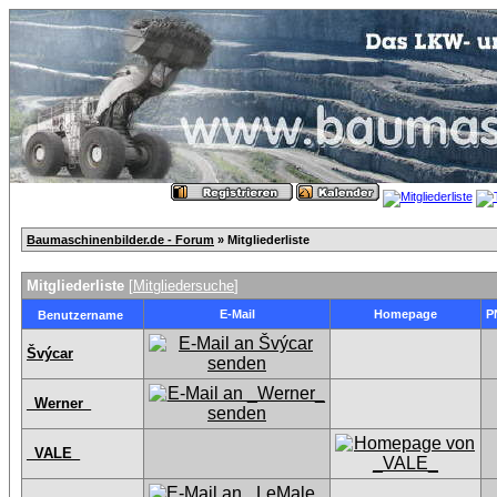
Baumaschinenbilder.de - Forum
» Mitgliederliste
Mitgliederliste
[
Mitgliedersuche
]
E-Mail
Homepage
P
Benutzername
Švýcar
_Werner_
_VALE_