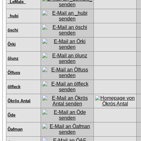
_LeMale_
_hubi
öschi
Örki
ölunz
Ölfuss
ölfleck
Ökrös Antal
Öde
Öafman