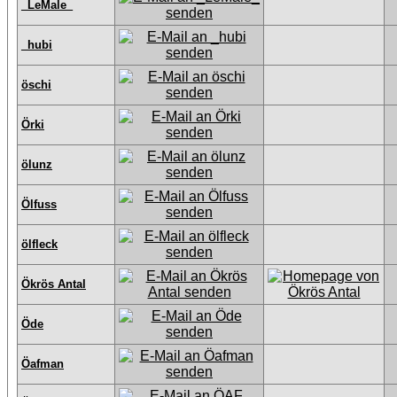
_LeMale_
_hubi
öschi
Örki
ölunz
Ölfuss
ölfleck
Ökrös Antal
Öde
Öafman