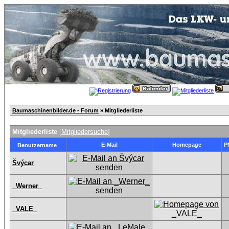
Baumaschinenbilder.de - Forum
» Mitgliederliste
Mitgliederliste
[
Mitgliedersuche
]
E-Mail
Homepage
P
Benutzername
Švýcar
_Werner_
_VALE_