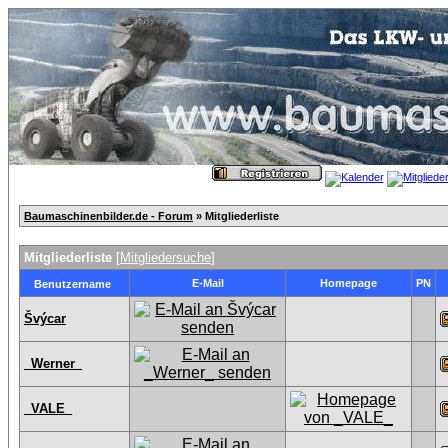
Baumaschinenbilder.de - Forum
» Mitgliederliste
Mitgliederliste
[
Mitgliedersuche
]
E-Mail
Homepage
PN
Benutzername
Švýcar
_Werner_
_VALE_