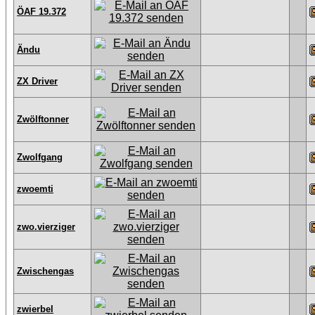
ÖAF 19.372
Ändu
ZX Driver
Zwölftonner
Zwolfgang
zwoemti
zwo.vierziger
Zwischengas
zwierbel