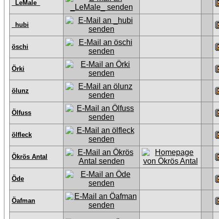
_LeMale_
_hubi
öschi
Örki
ölunz
Ölfuss
ölfleck
Ökrös Antal
Öde
Öafman