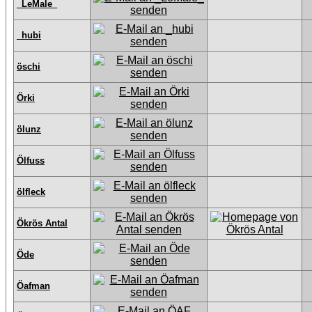
_LeMale_
_hubi
öschi
Örki
ölunz
Ölfuss
ölfleck
Ökrös Antal
Öde
Öafman