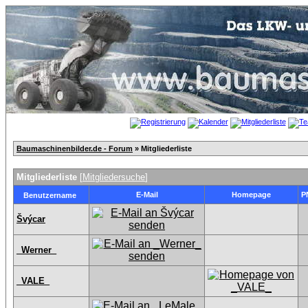
Baumaschinenbilder.de - Forum
» Mitgliederliste
Mitgliederliste
[
Mitgliedersuche
]
E-Mail
Homepage
P
Benutzername
Švýcar
_Werner_
_VALE_