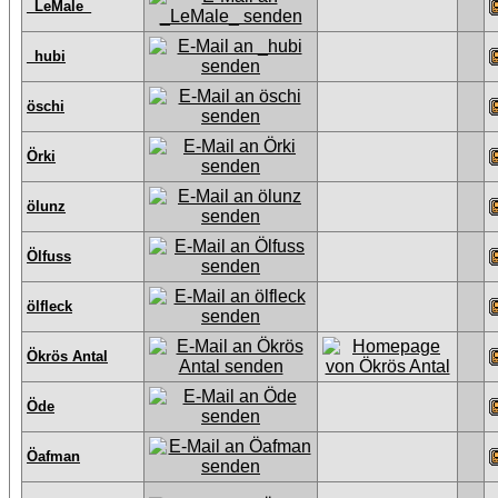
_LeMale_
_hubi
öschi
Örki
ölunz
Ölfuss
ölfleck
Ökrös Antal
Öde
Öafman