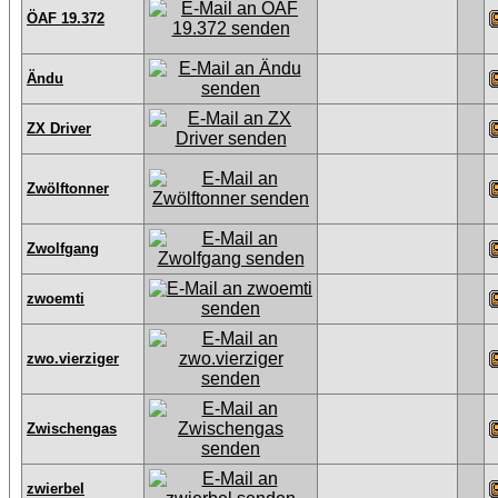
ÖAF 19.372
Ändu
ZX Driver
Zwölftonner
Zwolfgang
zwoemti
zwo.vierziger
Zwischengas
zwierbel