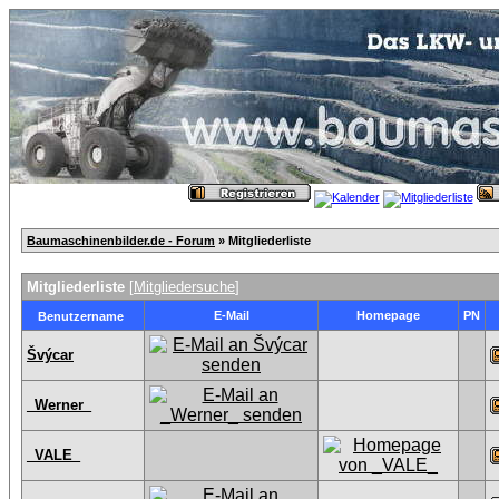
Baumaschinenbilder.de - Forum
» Mitgliederliste
Mitgliederliste
[
Mitgliedersuche
]
E-Mail
Homepage
PN
Benutzername
Švýcar
_Werner_
_VALE_