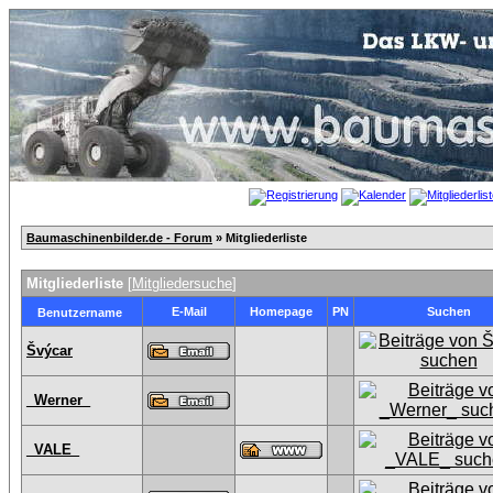
Baumaschinenbilder.de - Forum
» Mitgliederliste
Mitgliederliste
[
Mitgliedersuche
]
E-Mail
Homepage
PN
Suchen
Benutzername
Švýcar
_Werner_
_VALE_