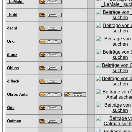
_LeMale_
_hubi
öschi
Örki
ölunz
Ölfuss
ölfleck
Ökrös Antal
Öde
Öafman