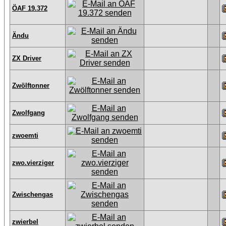
ÖAF 19.372
Ändu
ZX Driver
Zwölftonner
Zwolfgang
zwoemti
zwo.vierziger
Zwischengas
zwierbel