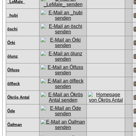
_LeMale_
_hubi
öschi
Örki
ölunz
Ölfuss
ölfleck
Ökrös Antal
Öde
Öafman