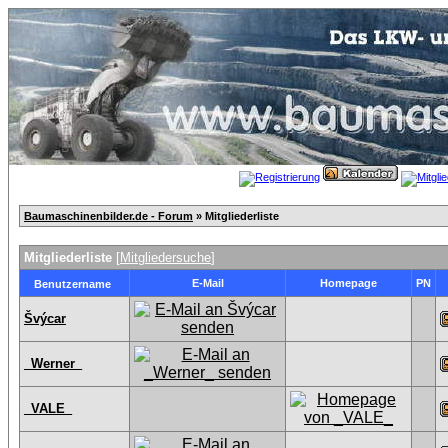
Baumaschinenbilder.de - Forum
» Mitgliederliste
Mitgliederliste
[
Mitgliedersuche
]
E-Mail
Homepage
PN
Benutzername
Švýcar
_Werner_
_VALE_