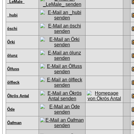
_LeMale_
_hubi
öschi
Örki
ölunz
Ölfuss
ölfleck
Ökrös Antal
Öde
Öafman