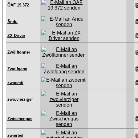
ÖAF 19.372
Ändu
ZX Driver
Zwölftonner
Zwolfgang
zwoemti
zwo.vierziger
Zwischengas
zwierbel