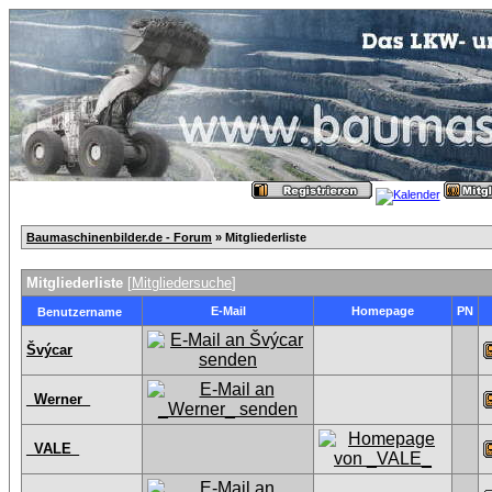
Baumaschinenbilder.de - Forum
» Mitgliederliste
Mitgliederliste
[
Mitgliedersuche
]
E-Mail
Homepage
PN
Benutzername
Švýcar
_Werner_
_VALE_