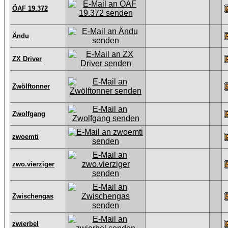
ÖAF 19.372
Ändu
ZX Driver
Zwölftonner
Zwolfgang
zwoemti
zwo.vierziger
Zwischengas
zwierbel