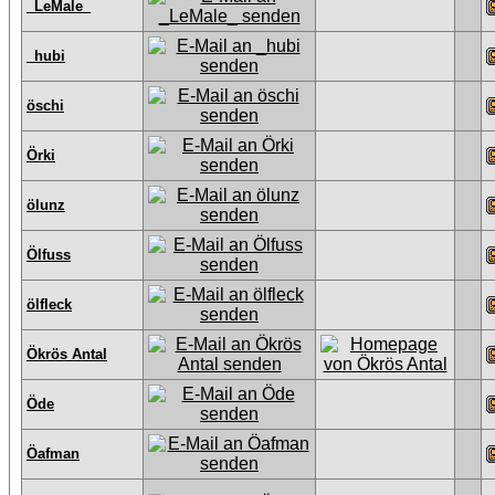
_LeMale_
_hubi
öschi
Örki
ölunz
Ölfuss
ölfleck
Ökrös Antal
Öde
Öafman