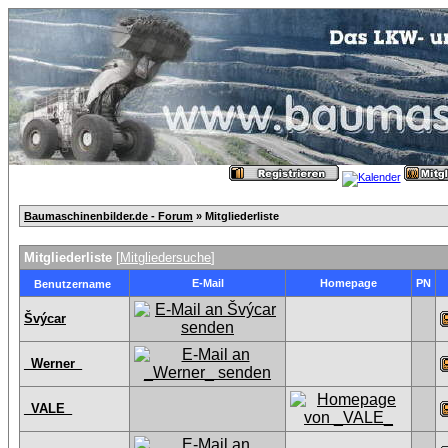
Baumaschinenbilder.de - Forum
» Mitgliederliste
Mitgliederliste
[
Mitgliedersuche
]
E-Mail
Homepage
PN
Benutzername
Švýcar
_Werner_
_VALE_