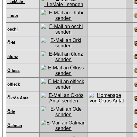
_LeMale_
_hubi
öschi
Örki
ölunz
Ölfuss
ölfleck
Ökrös Antal
Öde
Öafman