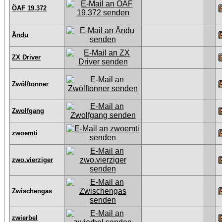
ÖAF 19.372
Ändu
ZX Driver
Zwölftonner
Zwolfgang
zwoemti
zwo.vierziger
Zwischengas
zwierbel