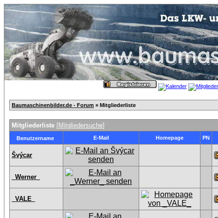
Baumaschinenbilder.de - Forum
» Mitgliederliste
Mitgliederliste
[
Mitgliedersuche
]
E-Mail
Homepage
PN
Benutzername
Švýcar
_Werner_
_VALE_