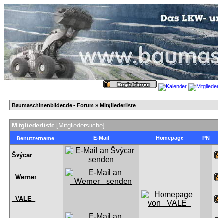
Baumaschinenbilder.de - Forum
» Mitgliederliste
Mitgliederliste
[
Mitgliedersuche
]
E-Mail
Homepage
PN
Benutzername
Švýcar
_Werner_
_VALE_