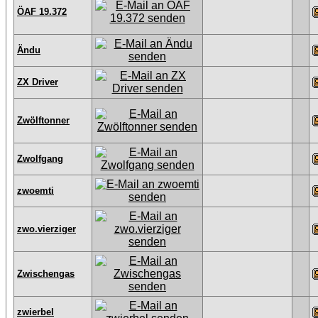
ÖAF 19.372
Ändu
ZX Driver
Zwölftonner
Zwolfgang
zwoemti
zwo.vierziger
Zwischengas
zwierbel