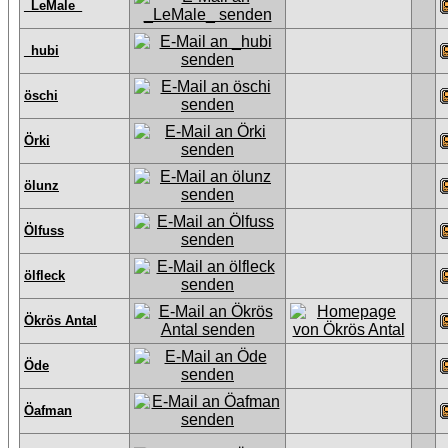
_LeMale_
_hubi
öschi
Örki
ölunz
Ölfuss
ölfleck
Ökrös Antal
Öde
Öafman