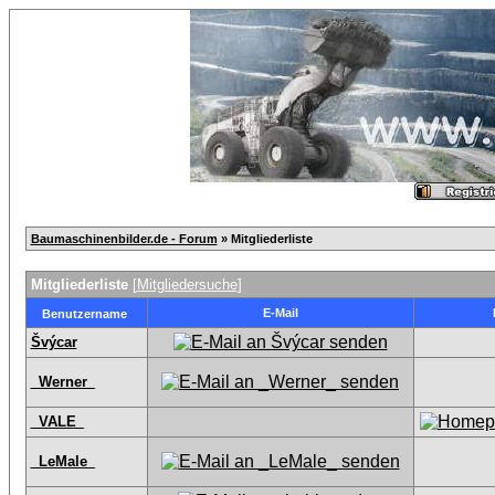
Baumaschinenbilder.de - Forum
» Mitgliederliste
Mitgliederliste
[
Mitgliedersuche
]
E-Mail
Benutzername
Švýcar
_Werner_
_VALE_
_LeMale_