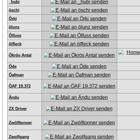
_hubi
öschi
Örki
ölunz
Ölfuss
ölfleck
Ökrös Antal
Öde
Öafman
ÖAF 19.372
Ändu
ZX Driver
Zwölftonner
Zwolfgang