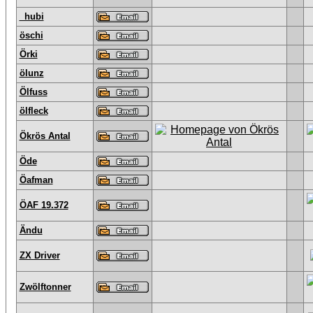
_hubi
öschi
Örki
ölunz
Ölfuss
ölfleck
Ökrös Antal
Öde
Öafman
ÖAF 19.372
Ändu
ZX Driver
Zwölftonner