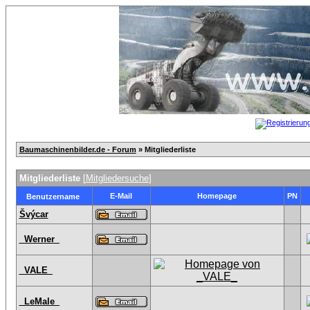
Baumaschinenbilder.de - Forum
» Mitgliederliste
Mitgliederliste
[
Mitgliedersuche
]
E-Mail
Homepage
PN
Benutzername
Švýcar
_Werner_
_VALE_
_LeMale_