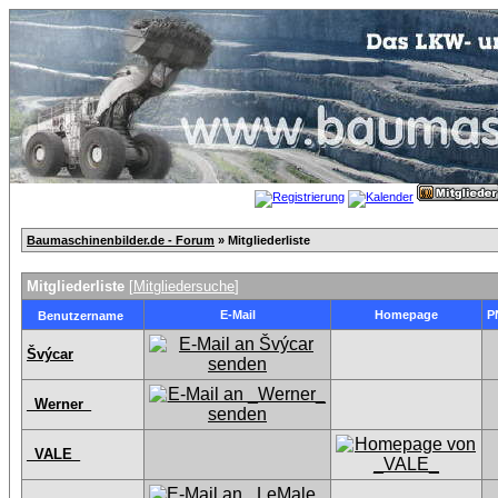
Baumaschinenbilder.de - Forum
» Mitgliederliste
Mitgliederliste
[
Mitgliedersuche
]
E-Mail
Homepage
P
Benutzername
Švýcar
_Werner_
_VALE_