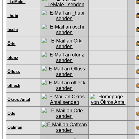
_LeMale_
_hubi
öschi
Örki
ölunz
Ölfuss
ölfleck
Ökrös Antal
Öde
Öafman