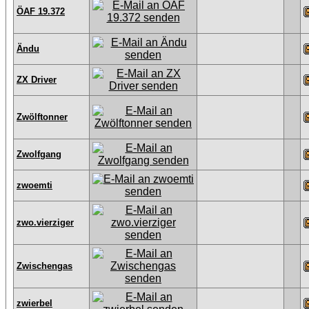
ÖAF 19.372
Ändu
ZX Driver
Zwölftonner
Zwolfgang
zwoemti
zwo.vierziger
Zwischengas
zwierbel