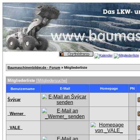
Baumaschinenbilder.de - Forum
» Mitgliederliste
Mitgliederliste
[
Mitgliedersuche
]
E-Mail
Homepage
PN
Benutzername
Švýcar
_Werner_
_VALE_