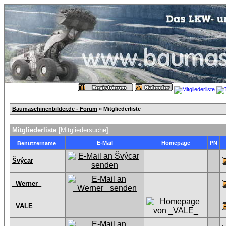
Baumaschinenbilder.de - Forum
» Mitgliederliste
Mitgliederliste
[
Mitgliedersuche
]
E-Mail
Homepage
PN
Benutzername
Švýcar
_Werner_
_VALE_