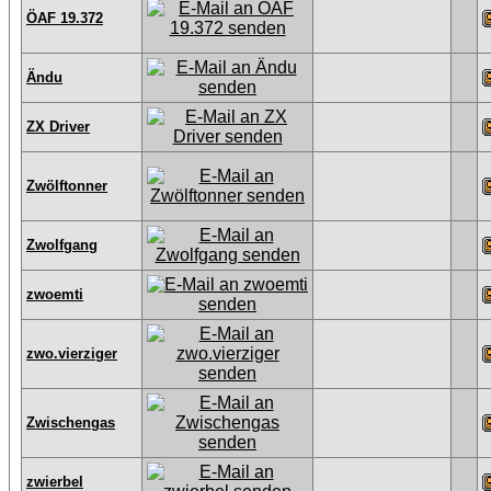
ÖAF 19.372
Ändu
ZX Driver
Zwölftonner
Zwolfgang
zwoemti
zwo.vierziger
Zwischengas
zwierbel