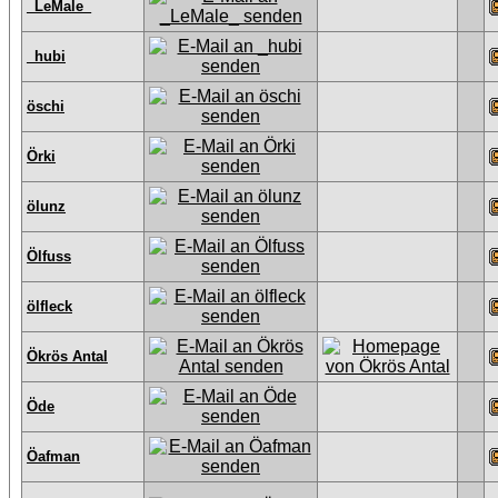
_LeMale_
_hubi
öschi
Örki
ölunz
Ölfuss
ölfleck
Ökrös Antal
Öde
Öafman