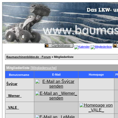
Baumaschinenbilder.de - Forum
» Mitgliederliste
Mitgliederliste
[
Mitgliedersuche
]
E-Mail
Homepage
P
Benutzername
Švýcar
_Werner_
_VALE_