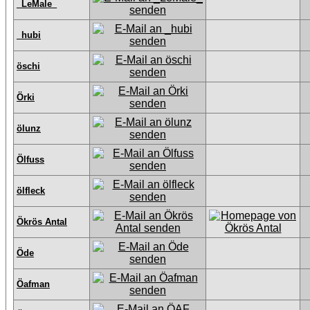
_LeMale_
_hubi
öschi
Örki
ölunz
Ölfuss
ölfleck
Ökrös Antal
Öde
Öafman