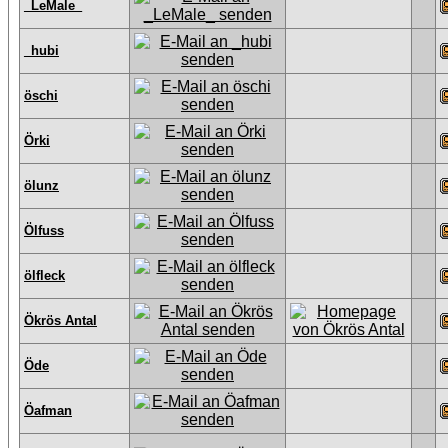
_LeMale_
_hubi
öschi
Örki
ölunz
Ölfuss
ölfleck
Ökrös Antal
Öde
Öafman