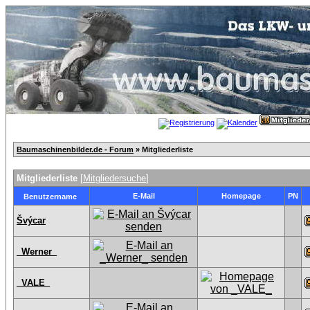
Baumaschinenbilder.de - Forum
» Mitgliederliste
Mitgliederliste
[
Mitgliedersuche
]
E-Mail
Homepage
PN
Benutzername
Švýcar
_Werner_
_VALE_