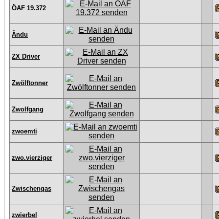
ÖAF 19.372
Ändu
ZX Driver
Zwölftonner
Zwolfgang
zwoemti
zwo.vierziger
Zwischengas
zwierbel