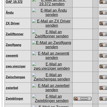
ÖAF 19.372
Ändu
ZX Driver
Zwölftonner
Zwolfgang
zwoemti
zwo.vierziger
Zwischengas
zwierbel
Zwieblinger