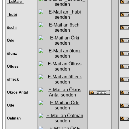
_LeMale_
_hubi
öschi
Örki
ölunz
Ölfuss
ölfleck
Ökrös Antal
Öde
Öafman