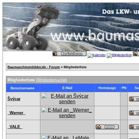
Baumaschinenbilder.de - Forum
» Mitgliederliste
Mitgliederliste
[
Mitgliedersuche
]
E-Mail
Homepage
PN
Su
Benutzername
Švýcar
_Werner_
_VALE_