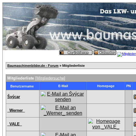
Baumaschinenbilder.de - Forum
» Mitgliederliste
Mitgliederliste
[
Mitgliedersuche
]
E-Mail
Homepage
PN
Benutzername
Švýcar
_Werner_
_VALE_