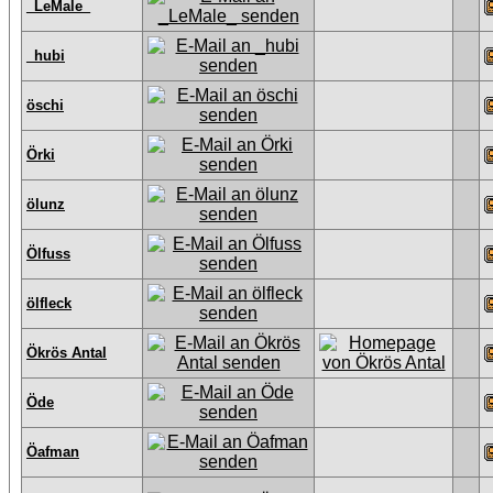
_LeMale_
_hubi
öschi
Örki
ölunz
Ölfuss
ölfleck
Ökrös Antal
Öde
Öafman