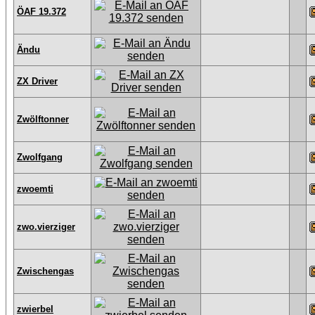
ÖAF 19.372
Ändu
ZX Driver
Zwölftonner
Zwolfgang
zwoemti
zwo.vierziger
Zwischengas
zwierbel