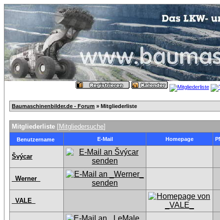
Baumaschinenbilder.de - Forum
» Mitgliederliste
Mitgliederliste
[
Mitgliedersuche
]
E-Mail
Homepage
P
Benutzername
Švýcar
_Werner_
_VALE_