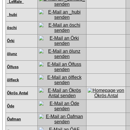
_LeMale_
_hubi
öschi
Örki
ölunz
Ölfuss
ölfleck
Ökrös Antal
Öde
Öafman