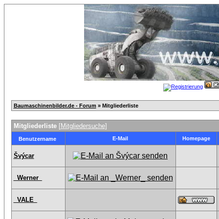
Baumaschinenbilder.de - Forum
» Mitgliederliste
Mitgliederliste
[
Mitgliedersuche
]
E-Mail
Homepage
Benutzername
Švýcar
_Werner_
_VALE_