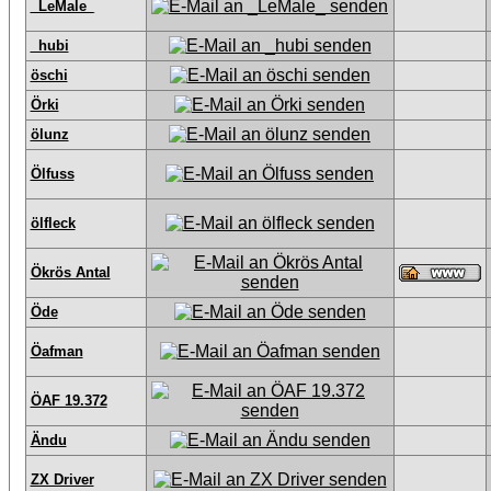
_LeMale_
_hubi
öschi
Örki
ölunz
Ölfuss
ölfleck
Ökrös Antal
Öde
Öafman
ÖAF 19.372
Ändu
ZX Driver