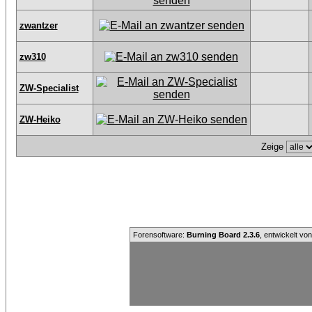
zwantzer
zw310
ZW-Specialist
ZW-Heiko
Zeige
Forensoftware:
Burning Board 2.3.6
, entwickelt vo