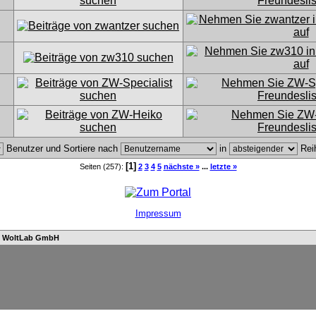
Benutzer und Sortiere nach
in
Rei
[1]
Seiten (257):
2
3
4
5
nächste »
...
letzte »
Impressum
n
WoltLab GmbH