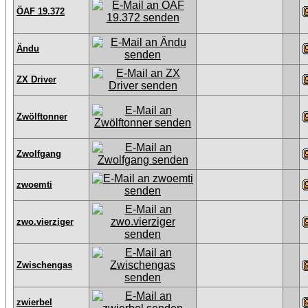
ÖAF 19.372
Ändu
ZX Driver
Zwölftonner
Zwolfgang
zwoemti
zwo.vierziger
Zwischengas
zwierbel