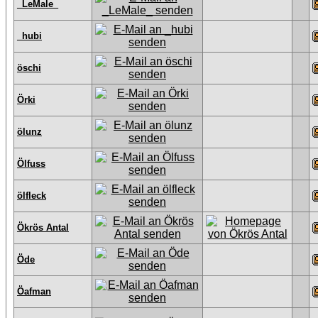
_LeMale_
_hubi
öschi
Örki
ölunz
Ölfuss
ölfleck
Ökrös Antal
Öde
Öafman