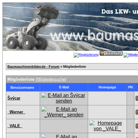
Baumaschinenbilder.de - Forum
» Mitgliederliste
Mitgliederliste
[
Mitgliedersuche
]
E-Mail
Homepage
PN
Benutzername
Švýcar
_Werner_
_VALE_