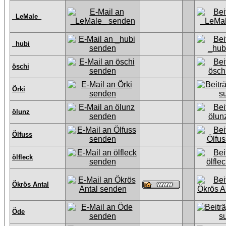
_LeMale_
_hubi
öschi
Örki
ölunz
Ölfuss
ölfleck
Ökrös Antal
Öde