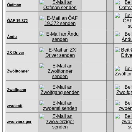
Öafman
ÖAF 19.372
Ändu
ZX Driver
Zwölftonner
Zwolfgang
zwoemti
zwo.vierziger