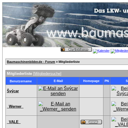
Baumaschinenbilder.de - Forum
» Mitgliederliste
Mitgliederliste
[
Mitgliedersuche
]
E-Mail
Homepage
PN
S
Benutzername
Švýcar
_Werner_
_VALE_