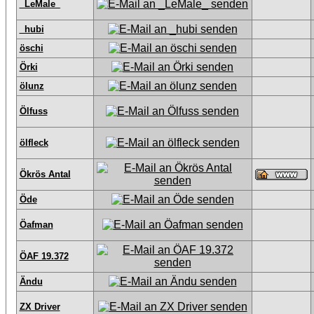
_LeMale_
_hubi
öschi
Örki
ölunz
Ölfuss
ölfleck
Ökrös Antal
Öde
Öafman
ÖAF 19.372
Ändu
ZX Driver