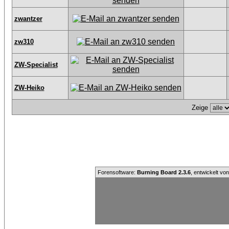
zwantzer
zw310
ZW-Specialist
ZW-Heiko
Zeige
Forensoftware:
Burning Board 2.3.6
, entwickelt vo