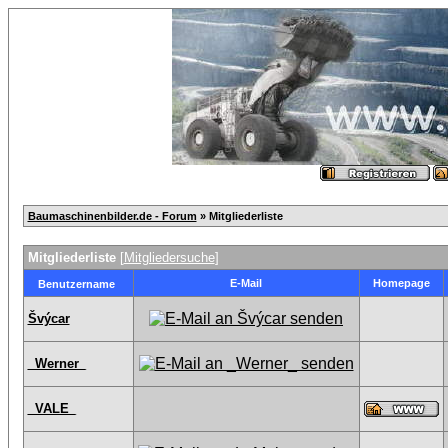
Baumaschinenbilder.de - Forum
» Mitgliederliste
Mitgliederliste
[
Mitgliedersuche
]
E-Mail
Homepage
Benutzername
Švýcar
_Werner_
_VALE_