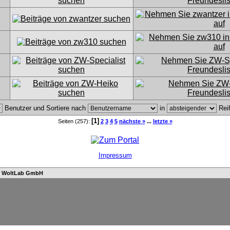
Benutzer und Sortiere nach
in
Rei
[1]
Seiten (257):
2
3
4
5
nächste »
...
letzte »
Impressum
n
WoltLab GmbH