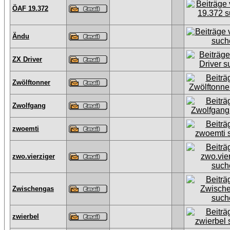
ÖAF 19.372
Ändu
ZX Driver
Zwölftonner
Zwolfgang
zwoemti
zwo.vierziger
Zwischengas
zwierbel