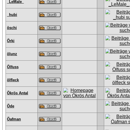
_LeMale_
_hubi
öschi
Örki
ölunz
Ölfuss
ölfleck
Ökrös Antal
Öde
Öafman