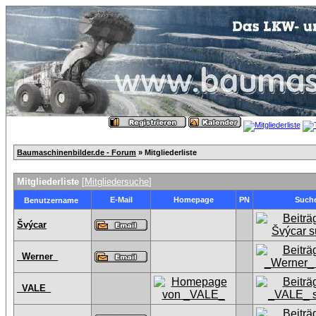
Baumaschinenbilder.de - Forum
» Mitgliederliste
Mitgliederliste
[
Mitgliedersuche
]
E-Mail
Homepage
PN
Such
Benutzername
Švýcar
_Werner_
_VALE_