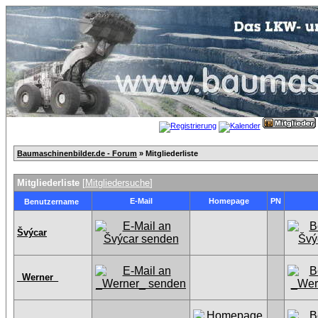
Baumaschinenbilder.de - Forum
» Mitgliederliste
Mitgliederliste
[
Mitgliedersuche
]
E-Mail
Homepage
PN
Benutzername
Švýcar
_Werner_