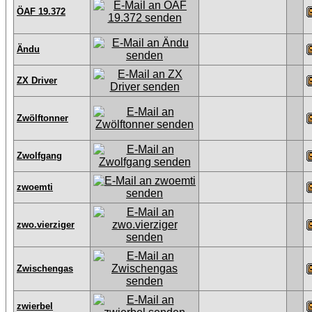
ÖAF 19.372
Ändu
ZX Driver
Zwölftonner
Zwolfgang
zwoemti
zwo.vierziger
Zwischengas
zwierbel