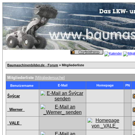
Baumaschinenbilder.de - Forum
» Mitgliederliste
Mitgliederliste
[
Mitgliedersuche
]
E-Mail
Homepage
PN
Benutzername
Švýcar
_Werner_
_VALE_