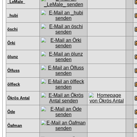
_LeMale_
_hubi
öschi
Örki
ölunz
Ölfuss
ölfleck
Ökrös Antal
Öde
Öafman