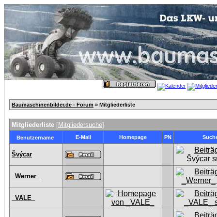
Baumaschinenbilder.de - Forum
» Mitgliederliste
Mitgliederliste
[
Mitgliedersuche
]
E-Mail
Homepage
PN
Such
Benutzername
Švýcar
_Werner_
_VALE_