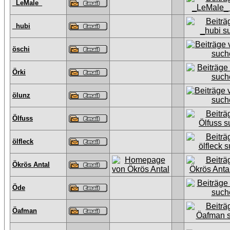
_LeMale_
_hubi
öschi
Örki
ölunz
Ölfuss
ölfleck
Ökrös Antal
Öde
Öafman