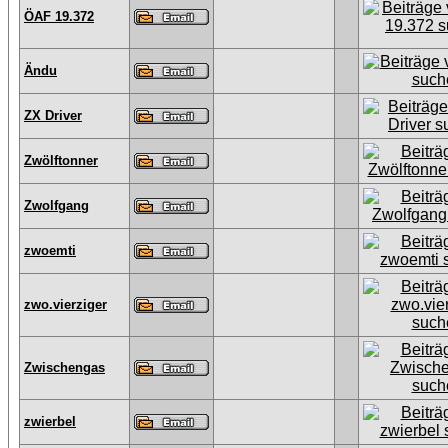
ÖAF 19.372
Ändu
ZX Driver
Zwölftonner
Zwolfgang
zwoemti
zwo.vierziger
Zwischengas
zwierbel