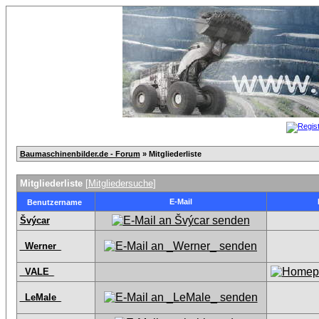
Baumaschinenbilder.de - Forum
» Mitgliederliste
Mitgliederliste
[
Mitgliedersuche
]
E-Mail
Benutzername
Švýcar
_Werner_
_VALE_
_LeMale_