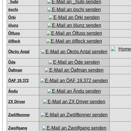
_hubi
öschi
Örki
ölunz
Ölfuss
ölfleck
Ökrös Antal
Öde
Öafman
ÖAF 19.372
Ändu
ZX Driver
Zwölftonner
Zwolfgang