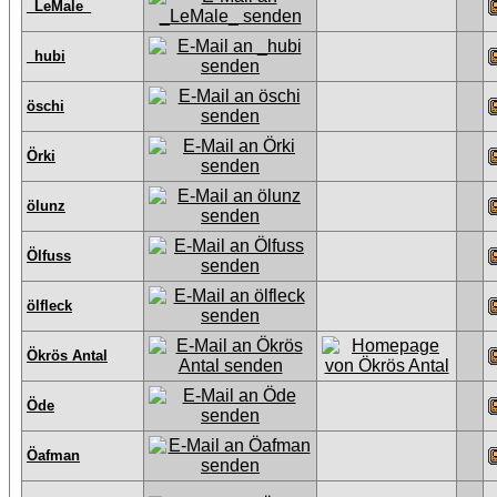
_LeMale_
_hubi
öschi
Örki
ölunz
Ölfuss
ölfleck
Ökrös Antal
Öde
Öafman