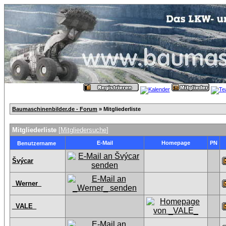
Baumaschinenbilder.de - Forum
» Mitgliederliste
Mitgliederliste
[
Mitgliedersuche
]
E-Mail
Homepage
PN
Benutzername
Švýcar
_Werner_
_VALE_