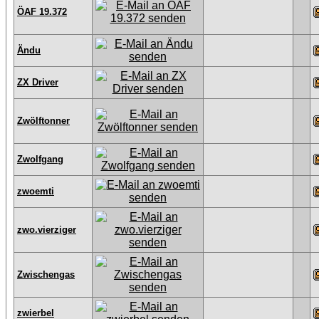
ÖAF 19.372
Ändu
ZX Driver
Zwölftonner
Zwolfgang
zwoemti
zwo.vierziger
Zwischengas
zwierbel