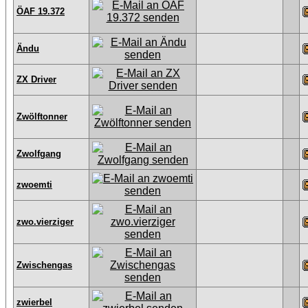
ÖAF 19.372
Ändu
ZX Driver
Zwölftonner
Zwolfgang
zwoemti
zwo.vierziger
Zwischengas
zwierbel