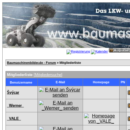
Baumaschinenbilder.de - Forum
» Mitgliederliste
Mitgliederliste
[
Mitgliedersuche
]
E-Mail
Homepage
PN
Benutzername
Švýcar
_Werner_
_VALE_