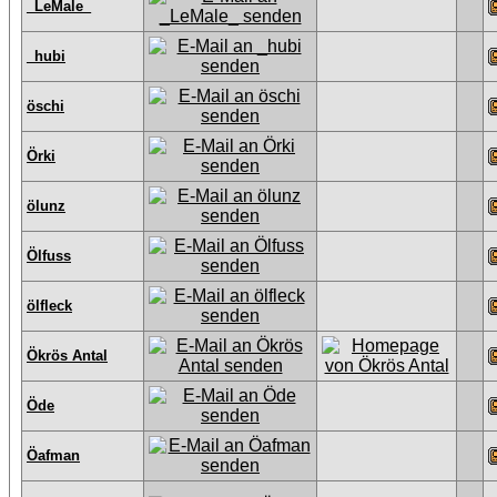
_LeMale_
_hubi
öschi
Örki
ölunz
Ölfuss
ölfleck
Ökrös Antal
Öde
Öafman