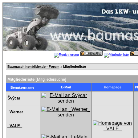
Baumaschinenbilder.de - Forum
» Mitgliederliste
Mitgliederliste
[
Mitgliedersuche
]
E-Mail
Homepage
P
Benutzername
Švýcar
_Werner_
_VALE_