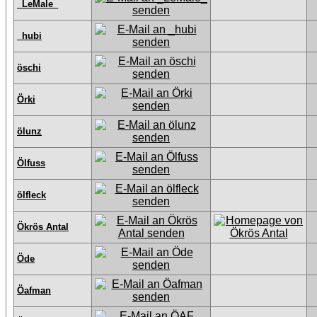
_LeMale_
_hubi
öschi
Örki
ölunz
Ölfuss
ölfleck
Ökrös Antal
Öde
Öafman