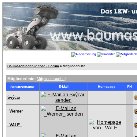
Baumaschinenbilder.de - Forum
» Mitgliederliste
Mitgliederliste
[
Mitgliedersuche
]
E-Mail
Homepage
PN
Benutzername
Švýcar
_Werner_
_VALE_