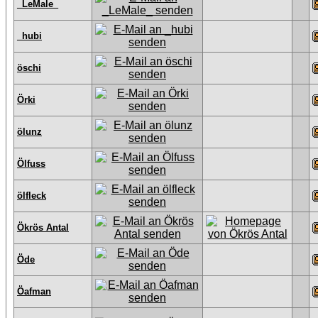
_LeMale_
_hubi
öschi
Örki
ölunz
Ölfuss
ölfleck
Ökrös Antal
Öde
Öafman