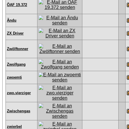
ÖAF 19.372
Ändu
ZX Driver
Zwölftonner
Zwolfgang
zwoemti
zwo.vierziger
Zwischengas
zwierbel