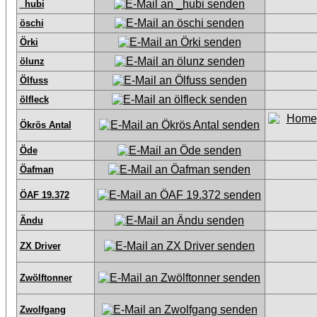
_hubi
öschi
Örki
ölunz
Ölfuss
ölfleck
Ökrös Antal
Öde
Öafman
ÖAF 19.372
Ändu
ZX Driver
Zwölftonner
Zwolfgang