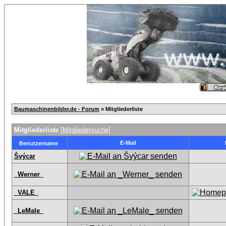
Baumaschinenbilder.de - Forum
» Mitgliederliste
Mitgliederliste
[
Mitgliedersuche
]
E-Mail
Benutzername
Švýcar
_Werner_
_VALE_
_LeMale_