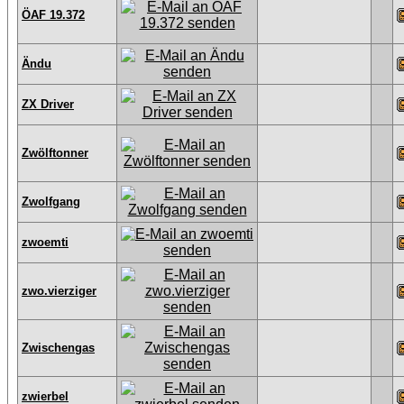
ÖAF 19.372
Ändu
ZX Driver
Zwölftonner
Zwolfgang
zwoemti
zwo.vierziger
Zwischengas
zwierbel