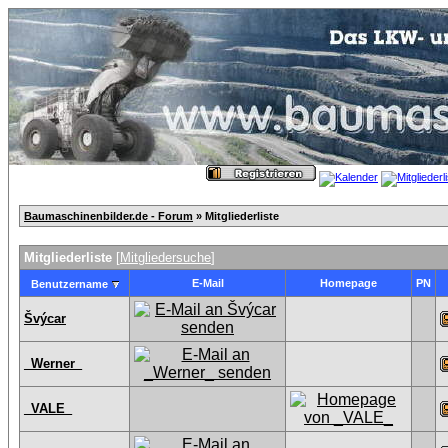
Baumaschinenbilder.de - Forum
» Mitgliederliste
Mitgliederliste
[
Mitgliedersuche
]
E-Mail
Homepage
PN
Benutzername
Švýcar
_Werner_
_VALE_