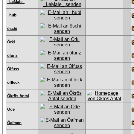
_LeMale_
_hubi
öschi
Örki
ölunz
Ölfuss
ölfleck
Ökrös Antal
Öde
Öafman