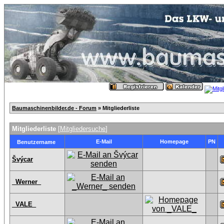
Baumaschinenbilder.de - Forum
» Mitgliederliste
Mitgliederliste
[
Mitgliedersuche
]
E-Mail
Homepage
PN
Benutzername
Švýcar
_Werner_
_VALE_