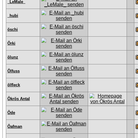
_LeMale_
_hubi
öschi
Örki
ölunz
Ölfuss
ölfleck
Ökrös Antal
Öde
Öafman