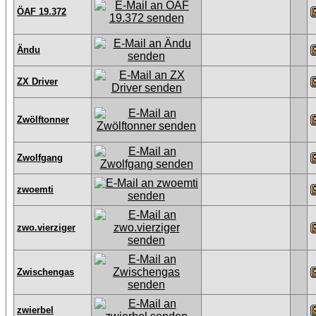
ÖAF 19.372
Ändu
ZX Driver
Zwölftonner
Zwolfgang
zwoemti
zwo.vierziger
Zwischengas
zwierbel