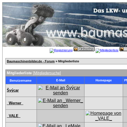
Baumaschinenbilder.de - Forum
» Mitgliederliste
Mitgliederliste
[
Mitgliedersuche
]
E-Mail
Homepage
P
Benutzername
Švýcar
_Werner_
_VALE_