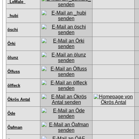
_LeMale_
_hubi
öschi
Örki
ölunz
Ölfuss
ölfleck
Ökrös Antal
Öde
Öafman