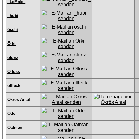
_LeMale_
_hubi
öschi
Örki
ölunz
Ölfuss
ölfleck
Ökrös Antal
Öde
Öafman