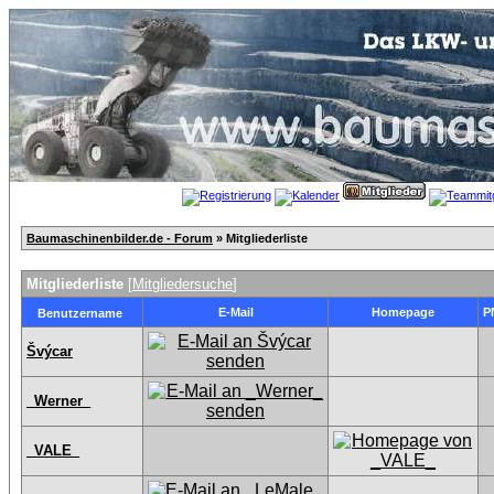
Baumaschinenbilder.de - Forum
» Mitgliederliste
Mitgliederliste
[
Mitgliedersuche
]
E-Mail
Homepage
P
Benutzername
Švýcar
_Werner_
_VALE_