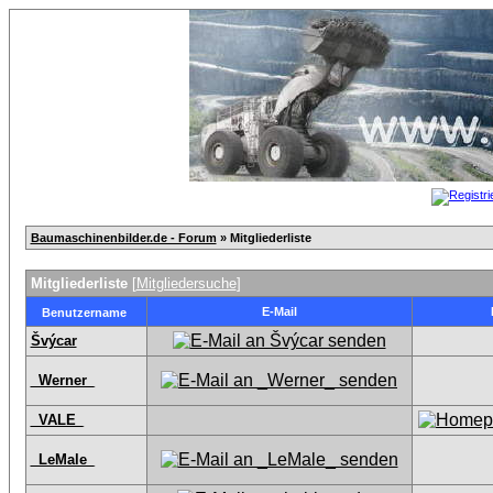
Baumaschinenbilder.de - Forum
» Mitgliederliste
Mitgliederliste
[
Mitgliedersuche
]
E-Mail
Benutzername
Švýcar
_Werner_
_VALE_
_LeMale_