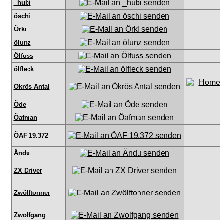
_hubi
öschi
Örki
ölunz
Ölfuss
ölfleck
Ökrös Antal
Öde
Öafman
ÖAF 19.372
Ändu
ZX Driver
Zwölftonner
Zwolfgang