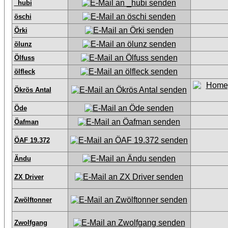
_hubi
öschi
Örki
ölunz
Ölfuss
ölfleck
Ökrös Antal
Öde
Öafman
ÖAF 19.372
Ändu
ZX Driver
Zwölftonner
Zwolfgang