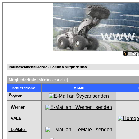
Baumaschinenbilder.de - Forum
» Mitgliederliste
Mitgliederliste
[
Mitgliedersuche
]
E-Mail
Benutzername
Švýcar
_Werner_
_VALE_
_LeMale_